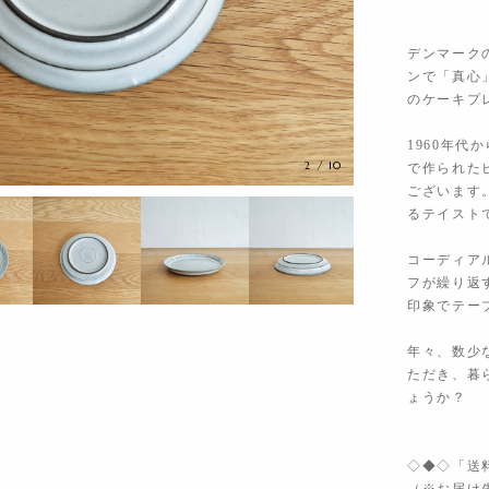
デンマークのJ
ンで「真心」
のケーキプ
1960年代から
2
/
10
で作られたビ
ございます
るテイスト
コーディア
フが繰り返
印象でテー
年々、数少
ただき、暮
ょうか？
◇◆◇「送