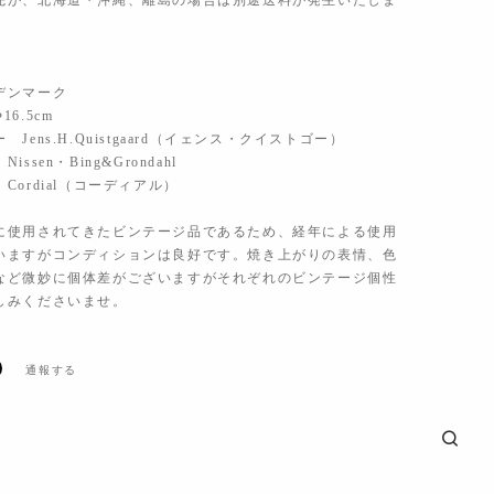
先が、北海道・沖縄、離島の場合は別途送料が発生いたしま
デンマーク
6.5cm
Jens.H.Quistgaard（イェンス・クイストゴー）
ssen・Bing&Grondahl
Cordial（コーディアル）
に使用されてきたビンテージ品であるため、経年による使用
いますがコンディションは良好です。焼き上がりの表情、色
など微妙に個体差がございますがそれぞれのビンテージ個性
しみくださいませ。
通報する