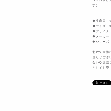
（※お届け
す）
◆生産国 
◆サイズ Φ1
◆デザイナー 
◆メーカー Ni
◆シリーズ 
北欧で実際
感などござ
合いや濃淡
としてお楽