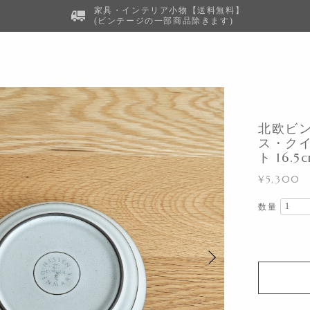
家具・インテリア小物【送料無料】
(ビンテージの一部商品除きます)
北欧ビンテ
ス・クイス
ト 16.5
¥5,300
数量