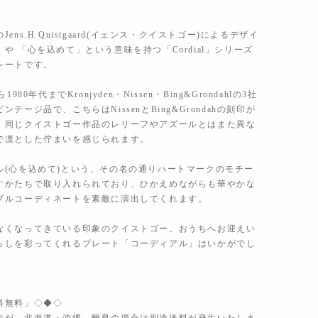
ens.H.Quistgaard(イェンス・クイストゴー)によるデザイ
や 「心を込めて」という意味を持つ「Cordial」シリーズ
レートです。
1980年代までKronjyden・Nissen・Bing&Grondahlの3社
ンテージ品で、こちらはNissenとBing&Grondahの刻印が
。同じクイストゴー作品のレリーフやアズールとはまた異な
で凛とした佇まいを感じられます。
ル(心を込めて)という、その名の通りハートマークのモチー
すかたちで取り入れられており、ひかえめながらも華やかな
ブルコーディネートを素敵に演出してくれます。
なくなってきている印象のクイストゴー。おうちへお迎えい
らしを彩ってくれるプレート「コーディアル」はいかがでし
料無料」◇◆◇