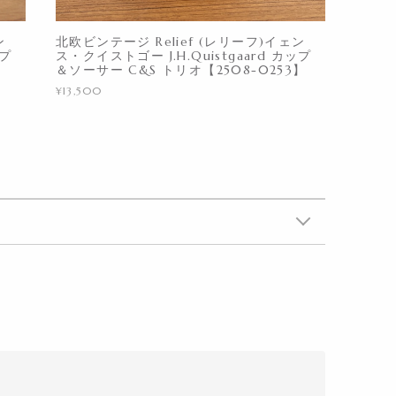
ン
北欧ビンテージ Relief (レリーフ)イェン
ップ
ス・クイストゴー J.H.Quistgaard カップ
】
＆ソーサー C&S トリオ【2508-0253】
¥13,500