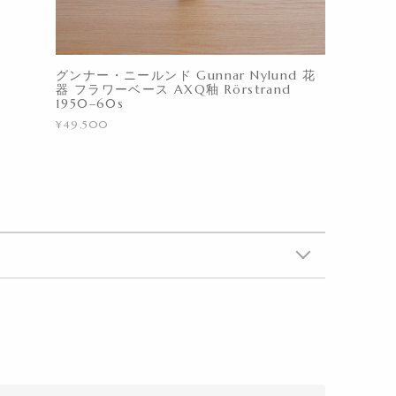
グンナー・ニールンド Gunnar Nylund 花
器 フラワーベース AXQ釉 Rörstrand
1950–60s
¥49,500