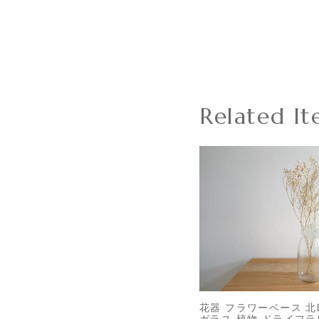
Related It
花器 フラワーベース 北
ガラス 植物 ドライフラ