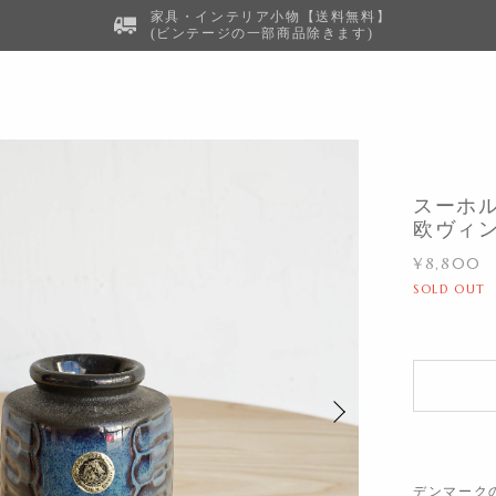
家具・インテリア小物【送料無料】
(ビンテージの一部商品除きます)
スーホルム
欧ヴィ
¥8,800
SOLD OUT
デンマークの