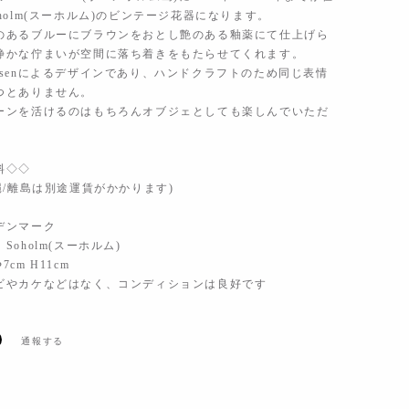
holm(スーホルム)のビンテージ花器になります。
のあるブルーにブラウンをおとし艶のある釉薬にて仕上げら
静かな佇まいが空間に落ち着きをもたらせてくれます。
Johansenによるデザインであり、ハンドクラフトのため同じ表情
つとありません。
ーンを活けるのはもちろんオブジェとしても楽しんでいただ
料◇◇
縄/離島は別途運賃がかかります)
デンマーク
Soholm(スーホルム)
cm H11cm
ビやカケなどはなく、コンディションは良好です
通報する