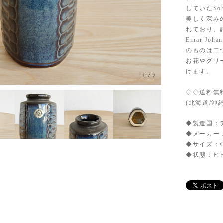
していたSo
美しく深み
れており、
Einar 
のものは二
お花やグリ
けます。
2
/
7
◇◇送料無
(北海道/沖
◆製造国：
◆メーカー：
◆サイズ：Φ7
◆状態：ヒ