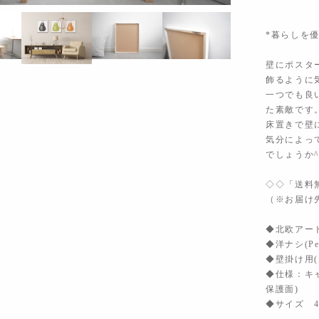
*暮らしを
壁にポスタ
飾るように
一つでも良
た素敵です
床置きで壁
気分によっ
でしょうか^
◇◇「送料
（※お届け
◆北欧アー
◆洋ナシ(P
◆壁掛け用
◆仕様：キ
保護面)
◆サイズ 42