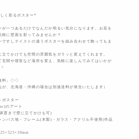
優しく彩るポスター*
ーが一つあるだけでなんだか明るい気分になります。お花を
気軽に壁面を彩ってみませんか？
いですしテイストの違うポスターを組み合わせて飾ってもま
。
に立てかけても空間の雰囲気をガラッと変えてくれます。
て玄関や寝室など場所を変え、気軽に楽しんでみてはいかが
 ^
無料」◇◇
先が、北海道・沖縄の場合は別途送料が発生いたします）
トポスター
ear)のアート
(床置きで壁に立てかけも可)
ャンバス地・フレーム(木製)・ガラス・アクリル不使用(作品
5×525×30mm