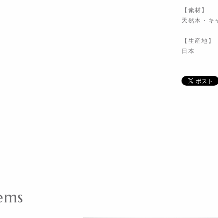
【素材】
天然木・キ
【生産地】
日本
ems