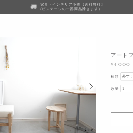
家具・インテリア小物【送料無料】
(ビンテージの一部商品除きます)
アート
¥4,000
種類
数量
2
/
6