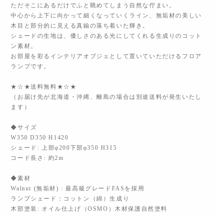
ただそこにあるだけでふと眺めてしまう自然な佇まい。
中心から上下に向かって細くなっていくライン、無垢材の美しい
木目と部分的に見える真鍮の落ち着いた輝き。
シェードの生地は、優しさのある光にしてくれる生成りのコット
ン素材。
お部屋を彩るインテリアオブジェとして置いていただけるフロア
ランプです。
★☆★送料無料★☆★
（お届け先が北海道・沖縄、離島の場合は別途送料が発生いたし
ます）
◆サイズ
W350 D350 H1420
シェード: 上部φ200下部φ350 H315
コード長さ: 約2m
◆素材
Walnut (無垢材) : 最高級グレードFASを採用
ランプシェード：コットン（綿）生成り
木部塗装: オイル仕上げ（OSMO）木材保護自然塗料