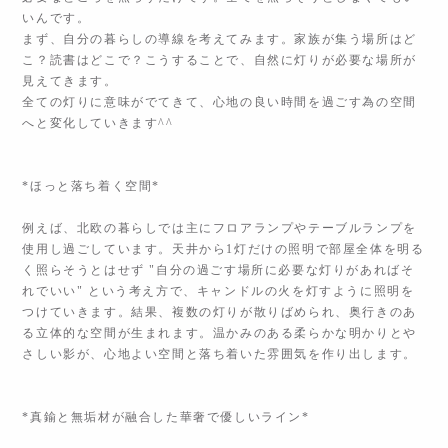
いんです。
まず、自分の暮らしの導線を考えてみます。家族が集う場所はど
こ？読書はどこで？こうすることで、自然に灯りが必要な場所が
見えてきます。
全ての灯りに意味がでてきて、心地の良い時間を過ごす為の空間
へと変化していきます^^
*ほっと落ち着く空間*
例えば、北欧の暮らしでは主にフロアランプやテーブルランプを
使用し過ごしています。天井から1灯だけの照明で部屋全体を明る
く照らそうとはせず "自分の過ごす場所に必要な灯りがあればそ
れでいい" という考え方で、キャンドルの火を灯すように照明を
つけていきます。結果、複数の灯りが散りばめられ、奥行きのあ
る立体的な空間が生まれます。温かみのある柔らかな明かりとや
さしい影が、心地よい空間と落ち着いた雰囲気を作り出します。
*真鍮と無垢材が融合した華奢で優しいライン*