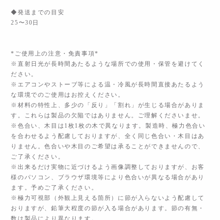
◆発送までの目安
25〜30日
*ご使用上の注意・免責事項*
※直射日光が長時間あたるような場所での使用・保管を避けてく
ださい。
※エアコンやストーブ等による温・冷風が長時間直接あたるよう
な環境でのご使用はお控えください。
※材料の特性上、多少の「反り」「割れ」が生じる場合がありま
す。これらは製品の欠陥ではありません。ご理解くださいませ。
※色合い、木目は1枚1枚の木で異なります。製造時、極力色合い
を合わせるよう配慮しておりますが、全く同じ色合い・木目はあ
りません。色合いや木目のご希望は承ることができませんので、
ご了承ください。
※出来るだけ実物に近づけるよう画像調整しておりますが、お客
様のパソコン、ブラウザ環境等により色合いが異なる場合があり
ます。予めご了承ください。
※極力可視部（外観上見える箇所）に節が入らないよう配慮して
おりますが、鉛筆大程度の節が入る場合があります。節の有無・
数は製品により異なります。