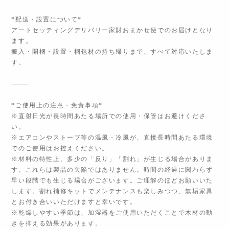
*配送・設置について*
アートセッティングデリバリー家財おまかせ便でのお届けとなり
ます。
搬入・開梱・設置・梱包材の持ち帰りまで、すべて対応いたしま
す。
⸻
*ご使用上の注意・免責事項*
※直射日光が長時間あたる場所での使用・保管はお避けくださ
い。
※エアコンやストーブ等の温風・冷風が、直接長時間あたる環境
でのご使用はお控えください。
※材料の特性上、多少の「反り」「割れ」が生じる場合がありま
す。これらは製品の欠陥ではありません。時間の経過に関わらず
早い段階でも生じる場合がございます。ご理解のほどお願いいた
します。割れ補修キットでメンテナンスも楽しみつつ、無垢家具
とお付き合いいただけますと幸いです。
※乾燥しやすい季節は、加湿器をご使用いただくことで木材の動
きを抑える効果があります。