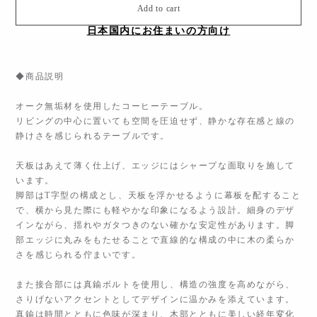
Add to cart
日本国内にお住まいの方向け
◆商品説明
オーク無垢材を使用したコーヒーテーブル。
リビングの中心に置いても空間を圧迫せず、静かな存在感と線の
静けさを感じられるテーブルです。
天板はあえて薄く仕上げ、エッジにはシャープな面取りを施して
います。
脚部はT字型の構成とし、天板を浮かせるように幕板を配すること
で、横から見た際にも軽やかな印象になるよう設計。細身のデザ
インながら、揺れやガタつきのない確かな安定性があります。脚
部エッジに丸みをもたせることで直線的な構成の中に木の柔らか
さを感じられる佇まいです。
また接合部には真鍮ボルトを使用し、構造の強度を高めながら、
さりげないアクセントとしてデザインに温かみを添えています。
真鍮は時間とともに色味が深まり、木部とともに美しい経年変化