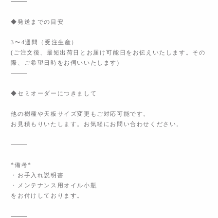
⸻
◆発送までの目安
3〜4週間（受注生産）
(ご注文後、最短出荷日とお届け可能日をお伝えいたします。その
際、ご希望日時をお伺いいたします)
⸻
◆セミオーダーにつきまして
他の樹種や天板サイズ変更もご対応可能です。
お見積もりいたします。お気軽にお問い合わせください。
⸻
*備考*
・お手入れ説明書
・メンテナンス用オイル小瓶
をお付けしております。
⸻