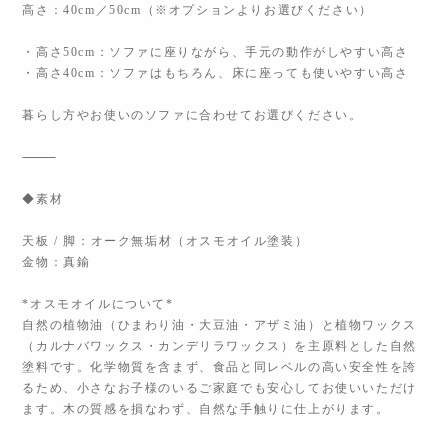
高さ：40cm／50cm（※オプションよりお選びください）
・高さ50cm：ソファに座りながら、手元の動作がしやすい高さ
・高さ40cm：ソファはもちろん、床に座っても使いやすい高さ
暮らし方やお使いのソファに合わせてお選びください。
⸻
◆素材
天板 / 脚：オーク無垢材（オスモオイル塗装）
金物：真鍮
*オスモオイルについて*
自然の植物油（ひまわり油・大豆油・アザミ油）と植物ワックス
（カルナバワックス・カンデリラワックス）を主原料とした自然
塗料です。化学物質を含まず、食品と同レベルの高い安全性を誇
るため、小さなお子様のいるご家庭でも安心してお使いいただけ
ます。木の質感を損なわず、自然な手触りに仕上がります。