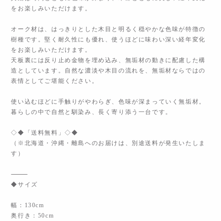
をお楽しみいただけます。
オーク材は、はっきりとした木目と明るく穏やかな色味が特徴の
樹種です。堅く耐久性にも優れ、使うほどに味わい深い経年変化
をお楽しみいただけます。
天板裏には反り止め金物を埋め込み、無垢材の動きに配慮した構
造としています。自然な濃淡や木目の流れを、無垢材ならではの
表情としてご堪能ください。
使い込むほどに手触りがやわらぎ、色味が深まっていく無垢材。
暮らしの中で自然と馴染み、長く寄り添う一台です。
◇◆「送料無料」◇◆
（※北海道・沖縄・離島へのお届けは、別途送料が発生いたしま
す）
⸻
◆サイズ
幅：130cm
奥行き：50cm