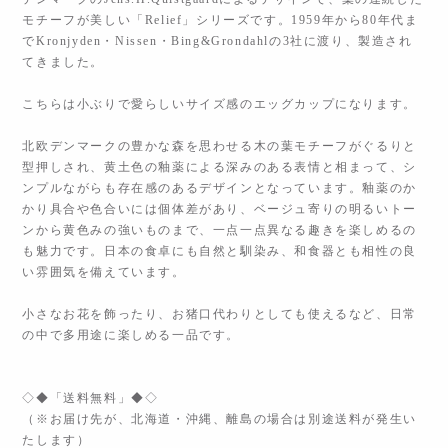
モチーフが美しい「Relief」シリーズです。1959年から80年代ま
でKronjyden・Nissen・Bing&Grondahlの3社に渡り、製造され
てきました。
こちらは小ぶりで愛らしいサイズ感のエッグカップになります。
北欧デンマークの豊かな森を思わせる木の葉モチーフがぐるりと
型押しされ、黄土色の釉薬による深みのある表情と相まって、シ
ンプルながらも存在感のあるデザインとなっています。釉薬のか
かり具合や色合いには個体差があり、ベージュ寄りの明るいトー
ンから黄色みの強いものまで、一点一点異なる趣きを楽しめるの
も魅力です。日本の食卓にも自然と馴染み、和食器とも相性の良
い雰囲気を備えています。
小さなお花を飾ったり、お猪口代わりとしても使えるなど、日常
の中で多用途に楽しめる一品です。
◇◆「送料無料」◆◇
（※お届け先が、北海道・沖縄、離島の場合は別途送料が発生い
たします）