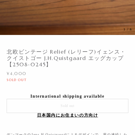
3
/
8
北欧ビンテージ Relief (レリーフ)イェンス・
クイストゴー J.H.Quistgaard エッグカップ
【2508-0245】
¥4,000
SOLD OUT
International shipping available
Sold out
日本国内にお住まいの方向け
デンマークのJens.H.Quistgaardによるデザインで、葉の連続した