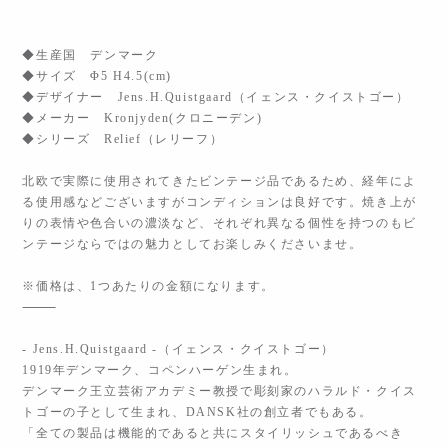
◆生産国 デンマーク
◆サイズ Φ5 H4.5(cm)
◆デザイナー Jens.H.Quistgaard（イェンス・クイストゴー）
◆メーカー Kronjyden(クロニーデン)
◆シリーズ Relief（レリーフ）
北欧で実際に使用されてきたビンテージ品であるため、経年によ
る使用感などございますがコンディションは良好です。焼き上が
りの表情や色合いの濃淡など、それぞれ異なる個性を持つのもビ
ンテージならではの魅力としてお楽しみくださいませ。
※価格は、1つあたりの金額になります。
⸻
- Jens.H.Quistgaard -（イェンス・クイストゴー）
1919年デンマーク、コペンハーゲン生まれ。
デンマーク王立芸術アカデミー教授で彫刻家のハラルド・クイス
トゴーの子として生まれ、DANSK社の創立者でもある。
「全ての製品は機能的であると共にスタイリッシュであるべき