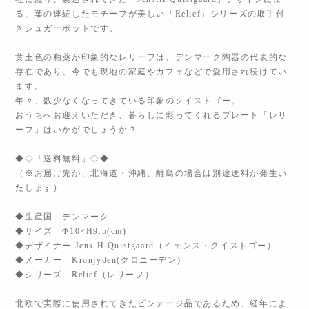
る、葉の連続したモチーフが美しい「Relief」シリーズの取手付
きシュガーポットです。
黄土色の釉薬が印象的なレリーフは、デンマーク陶器の代表的な
存在であり、今でも現地の家庭やカフェなどで愛用され続けてい
ます。
年々、数少なくなってきている印象のクイストゴー。
おうちへお迎えいただき、暮らしに彩ってくれるプレート「レリ
ーフ」はいかがでしょうか？
◆◇「送料無料」◇◆
（※お届け先が、北海道・沖縄、離島の場合は別途送料が発生い
たします）
◆生産国 デンマーク
◆サイズ Φ10×H9.5(cm)
◆デザイナー Jens.H.Quistgaard（イェンス・クイストゴー）
◆メーカー Kronjyden(クロニーデン)
◆シリーズ Relief（レリーフ）
北欧で実際に使用されてきたビンテージ品であるため、経年によ