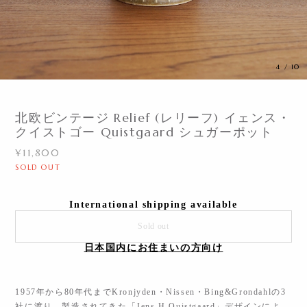
4
/
10
北欧ビンテージ Relief (レリーフ) イェンス・
クイストゴー Quistgaard シュガーポット
¥11,800
SOLD OUT
International shipping available
Sold out
日本国内にお住まいの方向け
1957年から80年代までKronjyden・Nissen・Bing&Grondahlの3
社に渡り、製造されてきた「Jens.H.Quistgaard」デザインによ